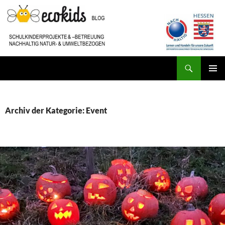
Zum
Inhalt
springen
Suchen
ecokids SCHULKINDERBETREUUNG
PRIMÄR
MENÜ
Archiv der Kategorie: Event