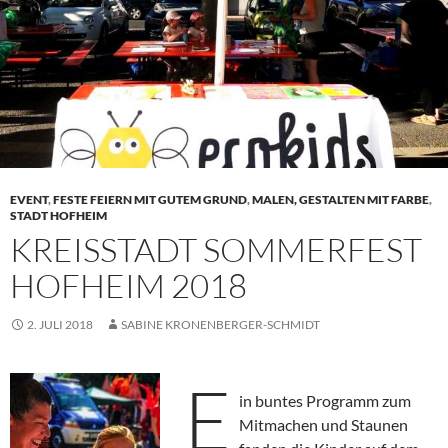
EVENT
,
FESTE FEIERN MIT GUTEM GRUND
,
MALEN, GESTALTEN MIT FARBE
,
STADT HOFHEIM
KREISSTADT SOMMERFEST
HOFHEIM 2018
2. JULI 2018
SABINE KRONENBERGER-SCHMIDT
E
in buntes Programm zum
Mitmachen und Staunen