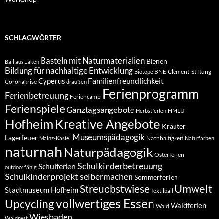
SCHLAGWÖRTER
Basteln mit Naturmaterialien
Bienen
Ball aus Laken
Bildung für nachhaltige Entwicklung
BNE
Clement-Stiftung
Biotope
Familienfreundlichkeit
Cyperus
Coronakrise
draußen
Ferienprogramm
Ferienbetreuung
Feriencamp
Ferienspiele
Ganztagsangebote
HMLU
Herbstferien
Hofheim
Kreative Angebote
Kräuter
Museumspädagogik
Lagerfeuer
Nachhaltigkeit
Mainz-Kastel
Naturfarben
naturnah
Naturpädagogik
Osterferien
Schulkinderbetreuung
Schulferien
outdoor fähig
Schulkinderprojekt
selbermachen
Sommerferien
Umwelt
Streuobstwiese
Stadtmuseum Hofheim
Textilball
vollwertiges Essen
Upcycling
Waldferien
Wald
Wiesbaden
Waldnest