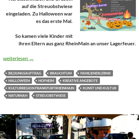
auf die Streuobstwiese
eingeladen. Zu Halloween war
es das erste Mal.
So kamen viele Kinder mit
ihren Eltern aus ganz RheinMain an unser Lagerfeuer.
Schrecklich – gruslig und schaurig an Halloween (keltisches Br
weiterlesen
→
BILDUNGSAUFTRAG
BRAUCHTUM
FAMILIENERLEBNIS
HALLOWEEN
HOFHEIM
KREATIVE ANGEBOTE
KULTURREGION FRANKFURTRHEINMAIN
KUNST UND KULTUR
NATURNAH
STREUOBSTWIESE