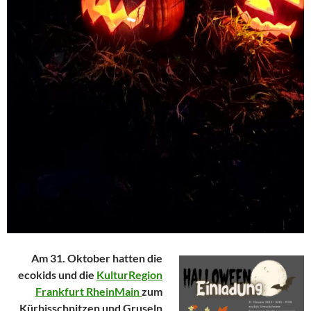
Am 31. Oktober hatten die
ecokids und die
KulturRegion
Frankfurt RheinMain
zum
Kürbisschnitzen und Gruseln