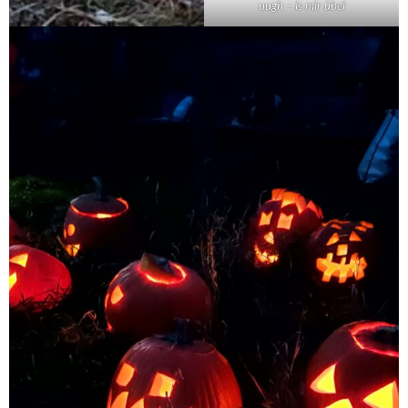
uugh – is mir übel