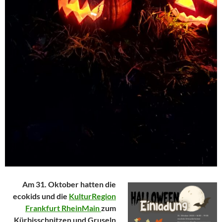
Am 31. Oktober hatten die
ecokids und die
KulturRegion
Frankfurt RheinMain
zum
Kürbisschnitzen und Gruseln