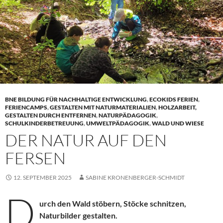
BNE BILDUNG FÜR NACHHALTIGE ENTWICKLUNG
,
ECOKIDS FERIEN
,
FERIENCAMPS
,
GESTALTEN MIT NATURMATERIALIEN
,
HOLZARBEIT,
GESTALTEN DURCH ENTFERNEN
,
NATURPÄDAGOGIK
,
SCHULKINDERBETREUUNG
,
UMWELTPÄDAGOGIK
,
WALD UND WIESE
DER NATUR AUF DEN
FERSEN
12. SEPTEMBER 2025
SABINE KRONENBERGER-SCHMIDT
D
urch den Wald stöbern, Stöcke schnitzen,
Naturbilder gestalten.