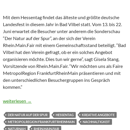
Mit dem Hessentag findet das älteste und größte deutsche
Landesfest in diesem Jahr in Bad Vilbel statt. Vom 13. bis 22.
Juni erwartet die Besucher unter anderem die Sonderschau
“Der Natur auf der Spur”, an der sich der Verein
Rhein.Main.Fair mit einem Gemeinschaftsstand beteiligt. “Bad
Vilbel hat den Verein gefragt, ob er ein solches Angebot
organisieren möchte. Dies tun wir gerne”, sagt Gisela Stang,
Vorsitzende von Rhein.Main.Fair. “Wir möchten uns als Faire
MetropolRegion FrankfurtRheinMain präsentieren und mit
den unterschiedlichen Besuchergruppen ins Gespräch
kommen.”
Faire MetropolRegion FrankfurtRheinMain auf dem Hessentag in
weiterlesen
→
DER NATUR AUF DER SPUR
HESSENTAG
KREATIVE ANGEBOTE
METROPOLREGION FRANKFURTRHEINMAIN
NACHHALTIGKEIT
NATURNAH
RHEIN.MAIN.FAIR