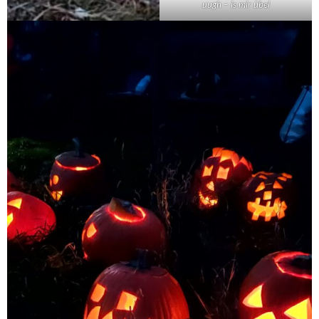
uugh – is mir übel