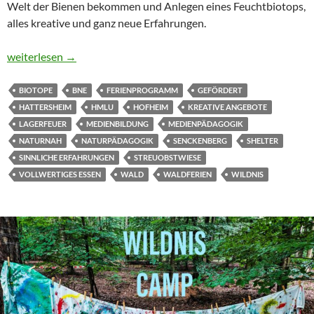
Welt der Bienen bekommen und Anlegen eines Feuchtbiotops,
alles kreative und ganz neue Erfahrungen.
Auch ecokids Ferien müssen enden – nach den Ferien ist vor den
weiterlesen
→
BIOTOPE
BNE
FERIENPROGRAMM
GEFÖRDERT
HATTERSHEIM
HMLU
HOFHEIM
KREATIVE ANGEBOTE
LAGERFEUER
MEDIENBILDUNG
MEDIENPÄDAGOGIK
NATURNAH
NATURPÄDAGOGIK
SENCKENBERG
SHELTER
SINNLICHE ERFAHRUNGEN
STREUOBSTWIESE
VOLLWERTIGES ESSEN
WALD
WALDFERIEN
WILDNIS