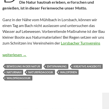
Die Natur hautnah erleben, erforschen und
genießen, ist in dieser Ferienwoche unser Motto.
Ganz in der Nähe vom Mühlbach in Lorsbach, können wir
einen Tag am Bach nicht auslassen und untersuchen das
Wasser auf Lebewesen. Vorbereitende Maßnahme ist der Bau
kleiner Boote aus Naturmaterialien! Bei Regen setzen wir uns
zum Schnitzen ins Vereinsheim der
Lorsbacher Turnvereins
Der Natur auf den Fersen
weiterlesen
→
BEWEGUNG IN DER NATUR
ENTSPANNUNG
KREATIVE ANGEBOTE
NATURNAH
NATURPÄDAGOGIK
WALDFERIEN
WALDPÄDAGOGIK