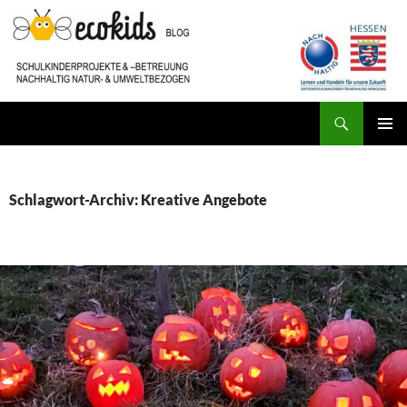
Zum
Inhalt
springen
Suchen
ecokids SCHULKINDERBETREUUNG
PRIMÄR
MENÜ
Schlagwort-Archiv: Kreative Angebote