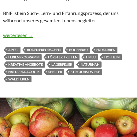
BNE ist ein Such-, Lern- und Erfahrungsprozess, der uns
während unseres gesamten Lebens begleitet.
BNE Wildnis Camp im Herbst
weiterlesen
→
ÄPFEL
BODEN ERFORSCHEN
BOGENBAU
ERDFARBEN
FERIENPROGRAMM
FÖRSTER TREFFEN
HMLU
HOFHEIM
KREATIVE ANGEBOTE
LAGERFEUER
NATURNAH
NATURPÄDAGOGIK
SHELTER
STREUOBSTWIESE
WALDFERIEN