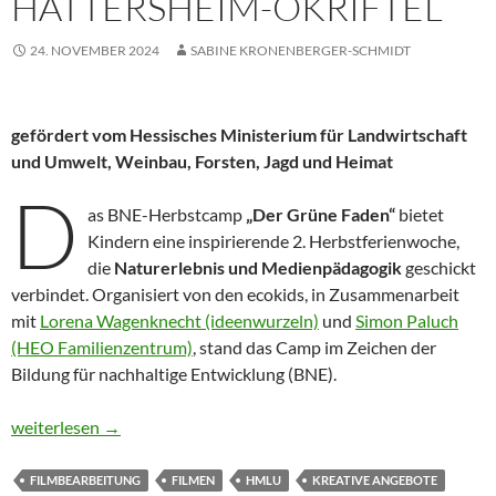
HATTERSHEIM-OKRIFTEL
24. NOVEMBER 2024
SABINE KRONENBERGER-SCHMIDT
gefördert vom Hessisches Ministerium für Landwirtschaft
und Umwelt, Weinbau, Forsten, Jagd und Heimat
D
as BNE-Herbstcamp
„Der Grüne Faden“
bietet
Kindern eine inspirierende 2. Herbstferienwoche,
die
Naturerlebnis und Medienpädagogik
geschickt
verbindet. Organisiert von den ecokids, in Zusammenarbeit
mit
Lorena Wagenknecht (ideenwurzeln)
und
Simon Paluch
(HEO Familienzentrum)
, stand das Camp im Zeichen der
Bildung für nachhaltige Entwicklung (BNE).
Ein Rückblick auf das BNE-Herbstcamp „Der Grüne Faden“ in Ha
weiterlesen
→
FILMBEARBEITUNG
FILMEN
HMLU
KREATIVE ANGEBOTE