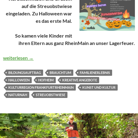
auf die Streuobstwiese
eingeladen. Zu Halloween war
es das erste Mal.
So kamen viele Kinder mit
ihren Eltern aus ganz RheinMain an unser Lagerfeuer.
Schrecklich – gruslig und schaurig an Halloween (keltisches Br
weiterlesen
→
BILDUNGSAUFTRAG
BRAUCHTUM
FAMILIENERLEBNIS
HALLOWEEN
HOFHEIM
KREATIVE ANGEBOTE
KULTURREGION FRANKFURTRHEINMAIN
KUNST UND KULTUR
NATURNAH
STREUOBSTWIESE