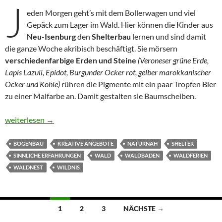
J
eden Morgen geht’s mit dem Bollerwagen und viel
Gepäck zum Lager im Wald. Hier können die Kinder aus
Neu-Isenburg
den
Shelterbau
lernen und sind damit
die ganze Woche akribisch beschäftigt. Sie mörsern
verschiedenfarbige
Erden und Steine
(Veroneser grüne Erde,
Lapis Lazuli, Epidot, Burgunder Ocker rot, gelber marokkanischer
Ocker und Kohle)
rühren die Pigmente mit ein paar Tropfen Bier
zu einer Malfarbe an. Damit gestalten sie Baumscheiben.
Das erste ecokids Wildniscamp – meine schönsten Ferien
weiterlesen
→
BOGENBAU
KREATIVE ANGEBOTE
NATURNAH
SHELTER
SINNLICHE ERFAHRUNGEN
WALD
WALDBADEN
WALDFERIEN
WALDNEST
WILDNIS
Beitragsnavigation
1
2
3
NÄCHSTE →