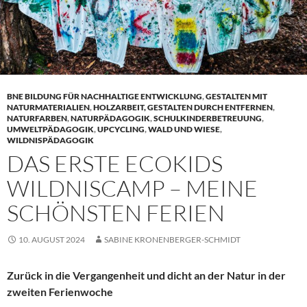
BNE BILDUNG FÜR NACHHALTIGE ENTWICKLUNG
,
GESTALTEN MIT
NATURMATERIALIEN
,
HOLZARBEIT, GESTALTEN DURCH ENTFERNEN
,
NATURFARBEN
,
NATURPÄDAGOGIK
,
SCHULKINDERBETREUUNG
,
UMWELTPÄDAGOGIK
,
UPCYCLING
,
WALD UND WIESE
,
WILDNISPÄDAGOGIK
DAS ERSTE ECOKIDS
WILDNISCAMP – MEINE
SCHÖNSTEN FERIEN
10. AUGUST 2024
SABINE KRONENBERGER-SCHMIDT
Zurück in die Vergangenheit und dicht an der Natur in der
zweiten Ferienwoche