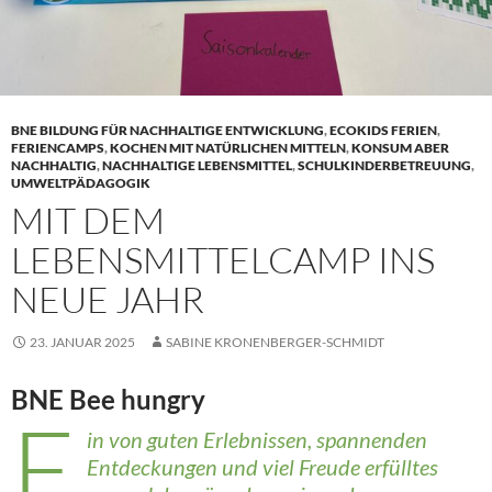
BNE BILDUNG FÜR NACHHALTIGE ENTWICKLUNG
,
ECOKIDS FERIEN
,
FERIENCAMPS
,
KOCHEN MIT NATÜRLICHEN MITTELN
,
KONSUM ABER
NACHHALTIG
,
NACHHALTIGE LEBENSMITTEL
,
SCHULKINDERBETREUUNG
,
UMWELTPÄDAGOGIK
MIT DEM
LEBENSMITTELCAMP INS
NEUE JAHR
23. JANUAR 2025
SABINE KRONENBERGER-SCHMIDT
BNE Bee hungry
E
in von guten Erlebnissen, spannenden
Entdeckungen und viel Freude erfülltes