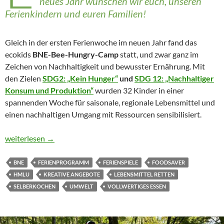
neues Jahr wünschen wir euch, unseren
Ferienkindern und euren Familien!
Gleich in der ersten Ferienwoche im neuen Jahr fand das
ecokids
BNE-Bee-Hungry-Camp
statt, und zwar ganz im
Zeichen von Nachhaltigkeit und bewusster Ernährung. Mit
den Zielen
SDG2: „Kein Hunger“
und
SDG 12: „Nachhaltiger
Konsum und Produktion“
wurden 32 Kinder in einer
spannenden Woche für saisonale, regionale Lebensmittel und
einen nachhaltigen Umgang mit Ressourcen sensibilisiert.
Mit dem Lebensmittelcamp ins neue Jahr
weiterlesen
→
BNE
FERIENPROGRAMM
FERIENSPIELE
FOODSAVER
HMLU
KREATIVE ANGEBOTE
LEBENSMITTEL RETTEN
SELBERKOCHEN
UMWELT
VOLLWERTIGES ESSEN