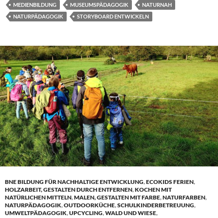
MEDIENBILDUNG
MUSEUMSPÄDAGOGIK
NATURNAH
NATURPÄDAGOGIK
STORYBOARD ENTWICKELN
BNE BILDUNG FÜR NACHHALTIGE ENTWICKLUNG
,
ECOKIDS FERIEN
,
HOLZARBEIT, GESTALTEN DURCH ENTFERNEN
,
KOCHEN MIT
NATÜRLICHEN MITTELN
,
MALEN, GESTALTEN MIT FARBE
,
NATURFARBEN
,
NATURPÄDAGOGIK
,
OUTDOORKÜCHE
,
SCHULKINDERBETREUUNG
,
UMWELTPÄDAGOGIK
,
UPCYCLING
,
WALD UND WIESE
,