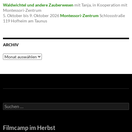
Waldwichtel und andere Zauberwesen
mit Tanja, in Kooperation mit
Montessori-Zentrum
5. Oktober bis 9. Oktober 2026
Montessori-Zentrum
Schlossstraße
119 Hofheim am Taunus
ARCHIV
Archiv
Suche
nach:
Filmcamp im Herbst