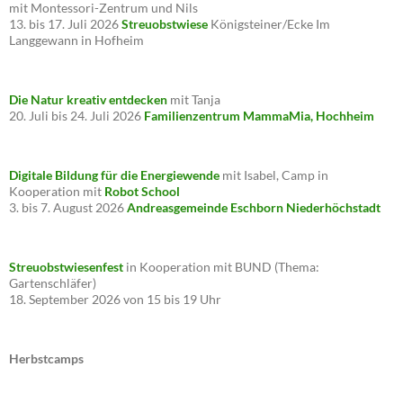
mit Montessori-Zentrum und Nils
13. bis 17. Juli 2026
Streuobstwiese
Königsteiner/Ecke Im
Langgewann in Hofheim
Die Natur kreativ entdecken
mit Tanja
20. Juli bis 24. Juli 2026
Familienzentrum MammaMia, Hochheim
Digitale Bildung für die Energiewende
mit Isabel, Camp in
Kooperation mit
Robot School
3. bis 7. August 2026
Andreasgemeinde Eschborn Niederhöchstadt
Streuobstwiesenfest
in Kooperation mit BUND (Thema:
Gartenschläfer)
18. September 2026 von 15 bis 19 Uhr
Herbstcamps