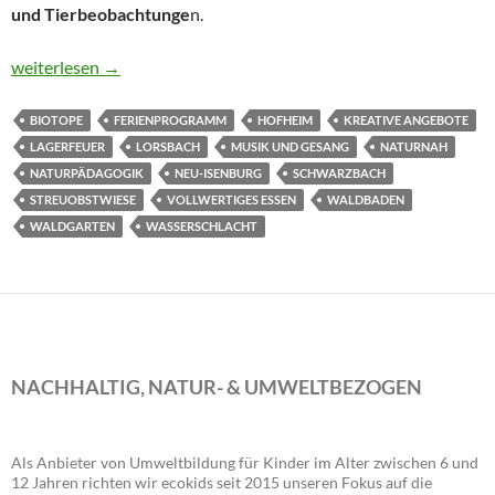
und Tierbeobachtunge
n.
Ein Sommer ohne Camp ist kein Sommer
weiterlesen
→
BIOTOPE
FERIENPROGRAMM
HOFHEIM
KREATIVE ANGEBOTE
LAGERFEUER
LORSBACH
MUSIK UND GESANG
NATURNAH
NATURPÄDAGOGIK
NEU-ISENBURG
SCHWARZBACH
STREUOBSTWIESE
VOLLWERTIGES ESSEN
WALDBADEN
WALDGARTEN
WASSERSCHLACHT
NACHHALTIG, NATUR- & UMWELTBEZOGEN
Als Anbieter von Umweltbildung für Kinder im Alter zwischen 6 und
12 Jahren richten wir ecokids seit 2015 unseren Fokus auf die