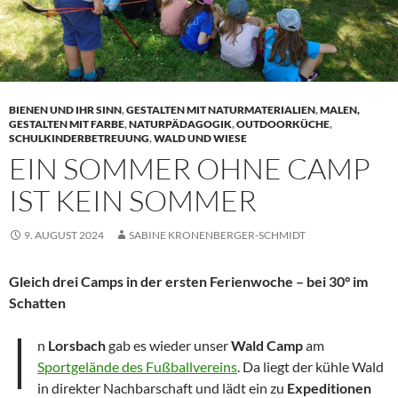
BIENEN UND IHR SINN
,
GESTALTEN MIT NATURMATERIALIEN
,
MALEN,
GESTALTEN MIT FARBE
,
NATURPÄDAGOGIK
,
OUTDOORKÜCHE
,
SCHULKINDERBETREUUNG
,
WALD UND WIESE
EIN SOMMER OHNE CAMP
IST KEIN SOMMER
9. AUGUST 2024
SABINE KRONENBERGER-SCHMIDT
Gleich drei Camps in der ersten Ferienwoche – bei 30° im
Schatten
I
n
Lorsbach
gab es wieder unser
Wald Camp
am
Sportgelände des Fußballvereins
. Da liegt der kühle Wald
in direkter Nachbarschaft und lädt ein zu
Expeditionen