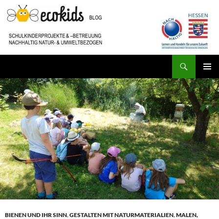
Zum
Inhalt
springen
Suchen
ecokids SCHULKINDERBETREUUNG
PRIMÄR
MENÜ
BIENEN UND IHR SINN
,
GESTALTEN MIT NATURMATERIALIEN
,
MALEN,