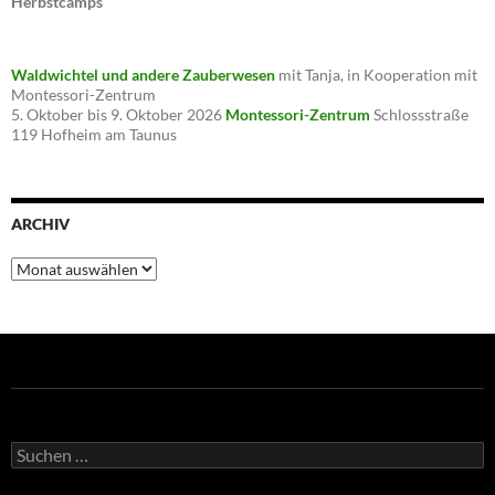
Herbstcamps
Waldwichtel und andere Zauberwesen
mit Tanja, in Kooperation mit
Montessori-Zentrum
5. Oktober bis 9. Oktober 2026
Montessori-Zentrum
Schlossstraße
119 Hofheim am Taunus
ARCHIV
Archiv
Suche
nach: