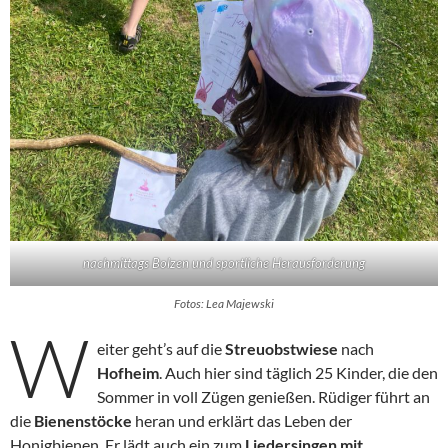
nachmittags Bolzen und sportliche Herausforderung
Fotos: Lea Majewski
W
eiter geht’s auf die
Streuobstwiese
nach
Hofheim
. Auch hier sind täglich 25 Kinder, die den
Sommer in voll Zügen genießen. Rüdiger führt an
die
Bienenstöcke
heran und erklärt das Leben der
Honigbienen. Er lädt auch ein zum
Liedersingen mit