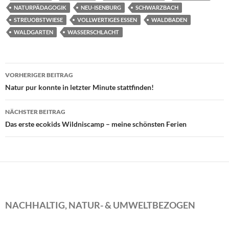
NATURPÄDAGOGIK
NEU-ISENBURG
SCHWARZBACH
STREUOBSTWIESE
VOLLWERTIGES ESSEN
WALDBADEN
WALDGARTEN
WASSERSCHLACHT
Beitragsnavigation
VORHERIGER BEITRAG
Natur pur konnte in letzter Minute stattfinden!
NÄCHSTER BEITRAG
Das erste ecokids Wildniscamp – meine schönsten Ferien
NACHHALTIG, NATUR- & UMWELTBEZOGEN