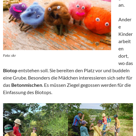
an.
Ander
e
Kinder
arbeit
en
dort,
Foto: skr
wo das
Biotop
entstehen soll. Sie bereiten den Platz vor und buddeln
eine Grube. Besonders die Mädchen interessieren sich sehr für
das
Betonmischen
. Es müssen Ziegel gegossen werden für die
Einfassung des Biotops.