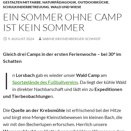
GESTALTEN MIT FARBE
,
NATURPÄDAGOGIK
,
OUTDOORKÜCHE
,
SCHULKINDERBETREUUNG
,
WALD UND WIESE
EIN SOMMER OHNE CAMP
IST KEIN SOMMER
9. AUGUST 2024
SABINE KRONENBERGER-SCHMIDT
Gleich drei Camps in der ersten Ferienwoche – bei 30° im
Schatten
I
n
Lorsbach
gab es wieder unser
Wald Camp
am
Sportgelände des Fußballvereins
. Da liegt der kühle Wald
in direkter Nachbarschaft und lädt ein zu
Expeditionen
und Tierbeobachtunge
n.
Die
Quelle an der Krebsmühle
ist erfrischend bei der Hitze
und birgt eine Menge Kleinstlebewesen im kleinen Bach, die
wir mit den Becherlupen erforschen. Herrlich unsere