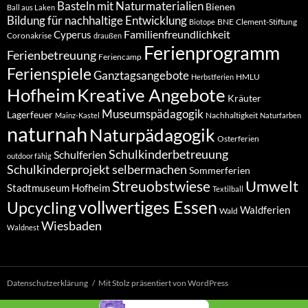
Basteln mit Naturmaterialien
Bienen
Ball aus Laken
Bildung für nachhaltige Entwicklung
BNE
Clement-Stiftung
Biotope
Familienfreundlichkeit
Cyperus
Coronakrise
draußen
Ferienprogramm
Ferienbetreuung
Feriencamp
Ferienspiele
Ganztagsangebote
HMLU
Herbstferien
Hofheim
Kreative Angebote
Kräuter
Museumspädagogik
Lagerfeuer
Nachhaltigkeit
Mainz-Kastel
Naturfarben
naturnah
Naturpädagogik
Osterferien
Schulkinderbetreuung
Schulferien
outdoor fähig
Schulkinderprojekt
selbermachen
Sommerferien
Umwelt
Streuobstwiese
Stadtmuseum Hofheim
Textilball
vollwertiges Essen
Upcycling
Waldferien
Wald
Wiesbaden
Waldnest
Datenschutzerklärung
Mit Stolz präsentiert von WordPress