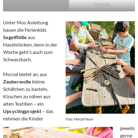
Fotos: skr
Unter Mos Anleitung
bauen die Ferienkids
Segelflöße
aus
Haselstöcken, denn in der
Woche geht’s auch zum
Schwarzbach.
Morzal bietet an, aus
Zauberwolle
kleine
Schäfchen zu basteln,
Kisschen zu nähen aus
alten Textilien – ein
Upcyclingprojekt
– das
nehmen die Kinder
Foto; Morzal Noori
jeweils
gerne