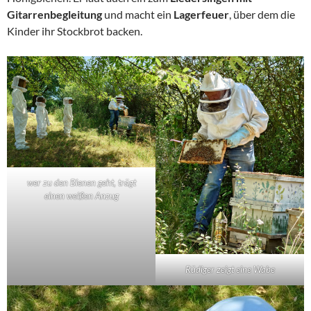
Gitarrenbegleitung
und macht ein
Lagerfeuer
, über dem die
Kinder ihr Stockbrot backen.
wer zu den Bienen geht, trägt
einen weißen Anzug
Rüdiger zeigt eine Wabe