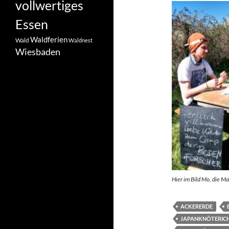
vollwertiges
Essen
Waldferien
Wald
Waldnest
Wiesbaden
Hier im Bild Mo, die 
ACKERERDE
JAPANKNÖTERICH