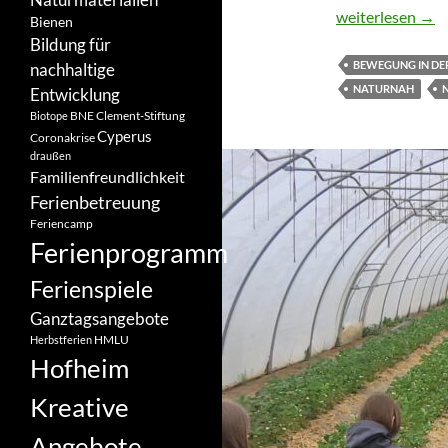
Der Natur auf d
weiterlesen
→
Bienen
Bildung für
BEWEGUNG IN DE
nachhaltige
NATURNAH
Entwicklung
BNE
Clement-Stiftung
Biotope
Cyperus
Coronakrise
draußen
Familienfreundlichkeit
Ferienbetreuung
Feriencamp
Ferienprogramm
Ferienspiele
Ganztagsangebote
HMLU
Herbstferien
Hofheim
Kreative
Angebote