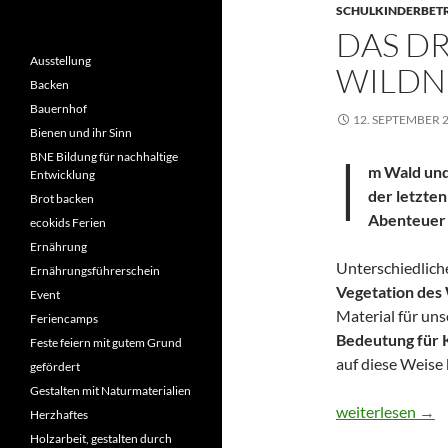
SCHULKINDERBET
DAS DR
Ausstellung
WILDN
Backen
Bauernhof
12. SEPTEMBER 
Bienen und ihr Sinn
I
BNE Bildung für nachhaltige
m Wald und
Entwicklung
der letzte
Brot backen
Abenteuer 
ecokids Ferien
Ernährung
Unterschiedlich
Ernährungsführerschein
Vegetation des
Event
Material für uns
Feriencamps
Bedeutung für K
Feste feiern mit gutem Grund
auf diese Weise
gefördert
Gestalten mit Naturmaterialien
Das dritte ecok
weiterlesen
→
Herzhaftes
Holzarbeit, gestalten durch