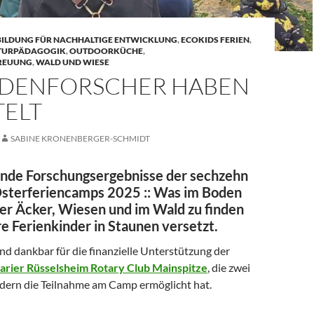
BILDUNG FÜR NACHHALTIGE ENTWICKLUNG
,
ECOKIDS FERIEN
,
TURPÄDAGOGIK
,
OUTDOORKÜCHE
,
REUUNG
,
WALD UND WIESE
ODENFORSCHER HABEN
TELT
SABINE KRONENBERGER-SCHMIDT
nde Forschungsergebnisse der sechzehn
Osterferiencamps 2025 :: Was im Boden
er Äcker, Wiesen und im Wald zu finden
ere Ferienkinder in Staunen versetzt.
sind dankbar für die finanzielle Unterstützung der
arier Rüsselsheim Rotary Club Mainspitze
, die zwei
dern die Teilnahme am Camp ermöglicht hat.