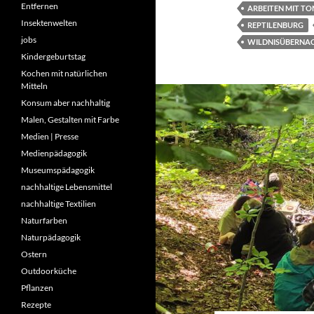
Entfernen
ARBEITEN MIT TO
Insektenwelten
REPTILENBURG
jobs
WILDNISÜBERNA
Kindergeburtstag
Kochen mit natürlichen
Mitteln
Konsum aber nachhaltig
Malen, Gestalten mit Farbe
Medien | Presse
Medienpädagogik
Museumspädagogik
nachhaltige Lebensmittel
nachhaltige Textilien
Naturfarben
Naturpädagogik
Ostern
Outdoorküche
Pflanzen
Rezepte