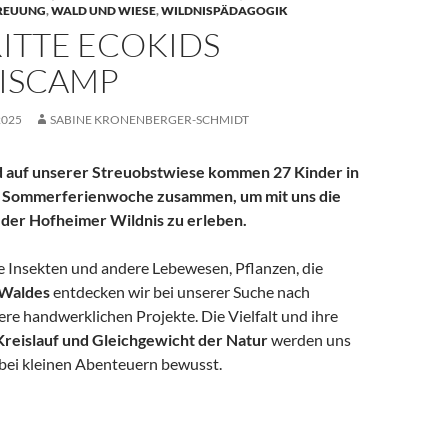
REUUNG
,
WALD UND WIESE
,
WILDNISPÄDAGOGIK
ITTE ECOKIDS
ISCAMP
2025
SABINE KRONENBERGER-SCHMIDT
 auf unserer Streuobstwiese kommen 27 Kinder in
n Sommerferienwoche zusammen, um mit uns die
der Hofheimer Wildnis zu erleben.
e Insekten und andere Lebewesen, Pflanzen, die
 Waldes
entdecken wir bei unserer Suche nach
ere handwerklichen Projekte. Die Vielfalt und ihre
reislauf und Gleichgewicht der Natur
werden uns
 bei kleinen Abenteuern bewusst.
ids Wildniscamp