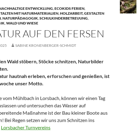
 NACHHALTIGE ENTWICKLUNG
,
ECOKIDS FERIEN
,
TALTEN MIT NATURMATERIALIEN
,
HOLZARBEIT, GESTALTEN
N
,
NATURPÄDAGOGIK
,
SCHULKINDERBETREUUNG
,
IK
,
WALD UND WIESE
ATUR AUF DEN FERSEN
2025
SABINE KRONENBERGER-SCHMIDT
den Wald stöbern, Stöcke schnitzen, Naturbilder
ten.
atur hautnah erleben, erforschen und genießen, ist
enwoche unser Motto.
e vom Mühlbach in Lorsbach, können wir einen Tag
uslassen und untersuchen das Wasser auf
ereitende Maßnahme ist der Bau kleiner Boote aus
n! Bei Regen setzen wir uns zum Schnitzen ins
r
Lorsbacher Turnvereins