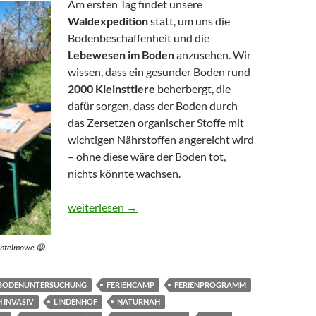
Am ersten Tag findet unsere
Waldexpedition
statt, um uns die
Bodenbeschaffenheit und die
Lebewesen im Boden
anzusehen. Wir
wissen, dass ein gesunder Boden rund
2000 Kleinsttiere
beherbergt, die
dafür sorgen, dass der Boden durch
das Zersetzen organischer Stoffe mit
wichtigen Nährstoffen angereicht wird
– ohne diese wäre der Boden tot,
nichts könnte wachsen.
Die Bodenforscher haben ermittelt
weiterlesen
→
Mantelmöwe 😀
BODENUNTERSUCHUNG
FERIENCAMP
FERIENPROGRAMM
 INVASIV
LINDENHOF
NATURNAH