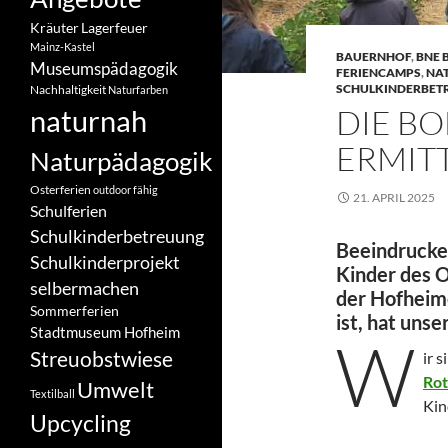
Kräuter
Lagerfeuer
Mainz-Kastel
BAUERNHOF
,
BNE 
Museumspädagogik
FERIENCAMPS
,
NA
SCHULKINDERBET
Nachhaltigkeit
Naturfarben
DIE B
naturnah
ERMIT
Naturpädagogik
Osterferien
outdoor fähig
21. APRIL 2025
Schulferien
Schulkinderbetreuung
Beeindrucke
Schulkinderprojekt
Kinder des 
selbermachen
der Hofheim
Sommerferien
ist, hat uns
Stadtmuseum Hofheim
W
Streuobstwiese
ir 
Rot
Umwelt
Textilball
Kin
Upcycling