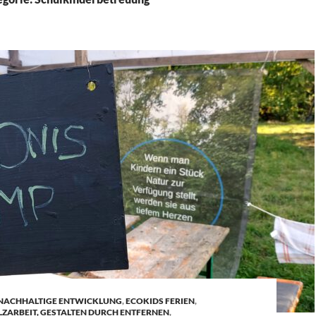
 NACHHALTIGE ENTWICKLUNG
,
ECOKIDS FERIEN
,
ZARBEIT, GESTALTEN DURCH ENTFERNEN
,