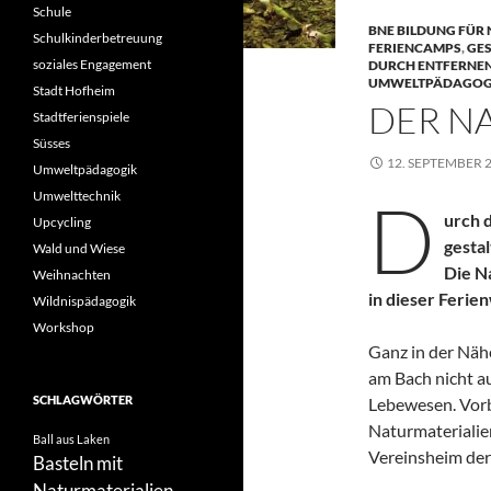
Schule
BNE BILDUNG FÜR
Schulkinderbetreuung
FERIENCAMPS
,
GES
soziales Engagement
DURCH ENTFERNE
UMWELTPÄDAGOG
Stadt Hofheim
DER N
Stadtferienspiele
Süsses
12. SEPTEMBER 
Umweltpädagogik
Umwelttechnik
D
urch 
Upcycling
gestal
Wald und Wiese
Die N
Weihnachten
in dieser Feri
Wildnispädagogik
Workshop
Ganz in der Näh
am Bach nicht a
SCHLAGWÖRTER
Lebewesen. Vorb
Naturmaterialie
Ball aus Laken
Vereinsheim de
Basteln mit
Naturmaterialien