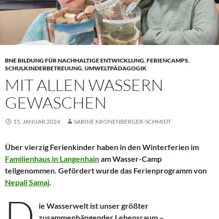
BNE BILDUNG FÜR NACHHALTIGE ENTWICKLUNG
,
FERIENCAMPS
,
SCHULKINDERBETREUUNG
,
UMWELTPÄDAGOGIK
MIT ALLEN WASSERN
GEWASCHEN
15. JANUAR 2024
SABINE KRONENBERGER-SCHMIDT
Über vierzig Ferienkinder haben in den Winterferien im
Familienhaus in Langenhain
am Wasser-Camp
teilgenommen. Gefördert wurde das Ferienprogramm von
Nepali Samaj
.
D
ie Wasserwelt ist unser größter
zusammenhängender Lebensraum –