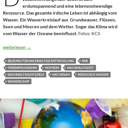
erdumspannend und eine lebensnotwendige
Ressource. Das gesamte irdische Leben ist abhängig vom
Wasser. Ein Wasserkreislauf aus Grundwasser, Flüssen,
Seen und Meeren und dem Wetter. Sogar das Klima wird
vom Wasser der Ozeane beeinflusst.
Fotos: KCS
Mit allen Wassern gewaschen
weiterlesen
→
BILDUNG FÜR NACHHALTIGE ENTWICKLUNG
BNE
FERIENPROGRAMM
HOFHEIM
NACHHALTIGKEIT
NACHHALTIGKEITSZIELE
NATURNAH
RESSOURCE WASSER
WASSERCAMP