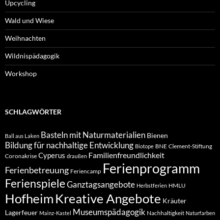
Upcycling
Wald und Wiese
Weihnachten
Wildnispädagogik
Workshop
SCHLAGWÖRTER
Basteln mit Naturmaterialien
Bienen
Ball aus Laken
Bildung für nachhaltige Entwicklung
BNE
Clement-Stiftung
Biotope
Familienfreundlichkeit
Cyperus
Coronakrise
draußen
Ferienprogramm
Ferienbetreuung
Feriencamp
Ferienspiele
Ganztagsangebote
HMLU
Herbstferien
Hofheim
Kreative Angebote
Kräuter
Museumspädagogik
Lagerfeuer
Nachhaltigkeit
Mainz-Kastel
Naturfarben