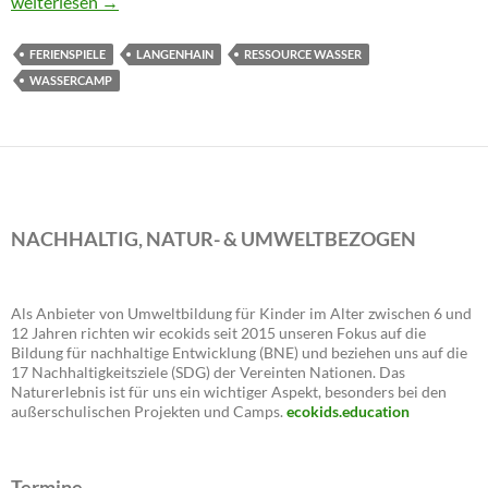
Was gibt’s denn in den Winterferien 2024?
weiterlesen
→
FERIENSPIELE
LANGENHAIN
RESSOURCE WASSER
WASSERCAMP
NACHHALTIG, NATUR- & UMWELTBEZOGEN
Als Anbieter von Umweltbildung für Kinder im Alter zwischen 6 und
12 Jahren richten wir ecokids seit 2015 unseren Fokus auf die
Bildung für nachhaltige Entwicklung (BNE) und beziehen uns auf die
17 Nachhaltigkeitsziele (SDG) der Vereinten Nationen. Das
Naturerlebnis ist für uns ein wichtiger Aspekt, besonders bei den
außerschulischen Projekten und Camps.
ecokids.education
Termine