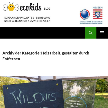
Zum
Inhalt
springen
Suchen
ecokids SCHULKINDERBETREUUNG
PRIMÄR
MENÜ
Archiv der Kategorie: Holzarbeit, gestalten durch
Entfernen