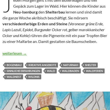
J
eden Morgen geht’s mit dem Bollerwagen und viel
Gepäck zum Lager im Wald. Hier können die Kinder aus
Neu-Isenburg
den
Shelterbau
lernen und sind damit
die ganze Woche akribisch beschäftigt. Sie mörsern
verschiedenfarbige
Erden und Steine
(Veroneser grüne Erde,
Lapis Lazuli, Epidot, Burgunder Ocker rot, gelber marokkanischer
Ocker und Kohle)
rühren die Pigmente mit ein paar Tropfen Bier
zu einer Malfarbe an. Damit gestalten sie Baumscheiben.
Das erste ecokids Wildniscamp – meine schönsten Ferien
weiterlesen
→
BOGENBAU
KREATIVE ANGEBOTE
NATURNAH
SHELTER
SINNLICHE ERFAHRUNGEN
WALD
WALDBADEN
WALDFERIEN
WALDNEST
WILDNIS