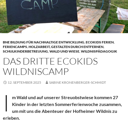
BNE BILDUNG FÜR NACHHALTIGE ENTWICKLUNG
,
ECOKIDS FERIEN
,
FERIENCAMPS
,
HOLZARBEIT, GESTALTEN DURCH ENTFERNEN
,
SCHULKINDERBETREUUNG
,
WALD UND WIESE
,
WILDNISPÄDAGOGIK
DAS DRITTE ECOKIDS
WILDNISCAMP
12. SEPTEMBER 2025
SABINE KRONENBERGER-SCHMIDT
I
m Wald und auf unserer Streuobstwiese kommen 27
Kinder in der letzten Sommerferienwoche zusammen,
um mit uns die Abenteuer der Hofheimer Wildnis zu
erleben.