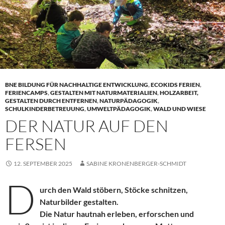
BNE BILDUNG FÜR NACHHALTIGE ENTWICKLUNG
,
ECOKIDS FERIEN
,
FERIENCAMPS
,
GESTALTEN MIT NATURMATERIALIEN
,
HOLZARBEIT,
GESTALTEN DURCH ENTFERNEN
,
NATURPÄDAGOGIK
,
SCHULKINDERBETREUUNG
,
UMWELTPÄDAGOGIK
,
WALD UND WIESE
DER NATUR AUF DEN
FERSEN
12. SEPTEMBER 2025
SABINE KRONENBERGER-SCHMIDT
D
urch den Wald stöbern, Stöcke schnitzen,
Naturbilder gestalten.
Die Natur hautnah erleben, erforschen und