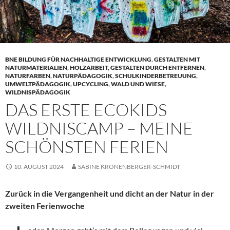
BNE BILDUNG FÜR NACHHALTIGE ENTWICKLUNG
,
GESTALTEN MIT
NATURMATERIALIEN
,
HOLZARBEIT, GESTALTEN DURCH ENTFERNEN
,
NATURFARBEN
,
NATURPÄDAGOGIK
,
SCHULKINDERBETREUUNG
,
UMWELTPÄDAGOGIK
,
UPCYCLING
,
WALD UND WIESE
,
WILDNISPÄDAGOGIK
DAS ERSTE ECOKIDS
WILDNISCAMP – MEINE
SCHÖNSTEN FERIEN
10. AUGUST 2024
SABINE KRONENBERGER-SCHMIDT
Zurück in die Vergangenheit und dicht an der Natur in der
zweiten Ferienwoche