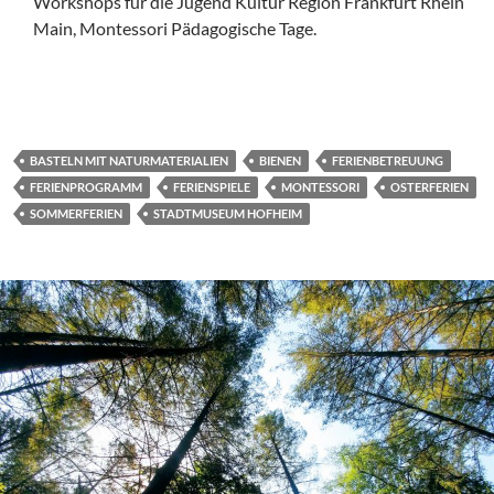
Workshops für die Jugend Kultur Region Frankfurt Rhein
Main, Montessori Pädagogische Tage.
BASTELN MIT NATURMATERIALIEN
BIENEN
FERIENBETREUUNG
FERIENPROGRAMM
FERIENSPIELE
MONTESSORI
OSTERFERIEN
SOMMERFERIEN
STADTMUSEUM HOFHEIM