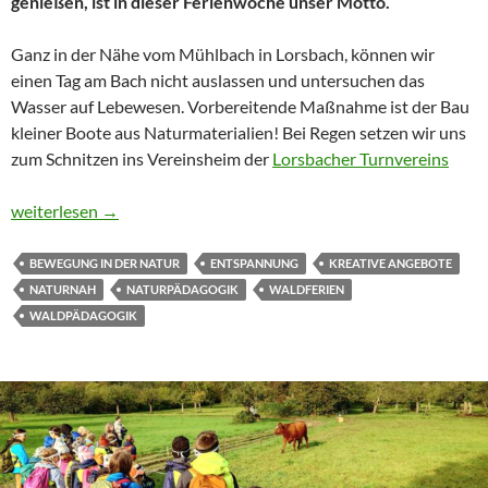
genießen, ist in dieser Ferienwoche unser Motto.
Ganz in der Nähe vom Mühlbach in Lorsbach, können wir
einen Tag am Bach nicht auslassen und untersuchen das
Wasser auf Lebewesen. Vorbereitende Maßnahme ist der Bau
kleiner Boote aus Naturmaterialien! Bei Regen setzen wir uns
zum Schnitzen ins Vereinsheim der
Lorsbacher Turnvereins
Der Natur auf den Fersen
weiterlesen
→
BEWEGUNG IN DER NATUR
ENTSPANNUNG
KREATIVE ANGEBOTE
NATURNAH
NATURPÄDAGOGIK
WALDFERIEN
WALDPÄDAGOGIK