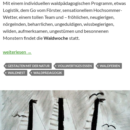
Mit einem individuellen waldpädagogischen Programm, etwas
Logistik, dem Go vom Förster, sensationellem Hochsommer-
Wetter, einem tollen Team und – fröhlichen, neugierigen,
nörgelnden, beharrlichen, ungeduldigen, wissbegierigen,
wilden, aufmerksamen, ungestümen und besonnenen
Monstern findet die
Waldwoche
statt.
13 kleine Waldmonster
weiterlesen
→
GESTALTEN MIT DER NATUR
VOLLWERTIGES ESSEN
WALDFERIEN
WALDNEST
WALDPÄDAGOGIK