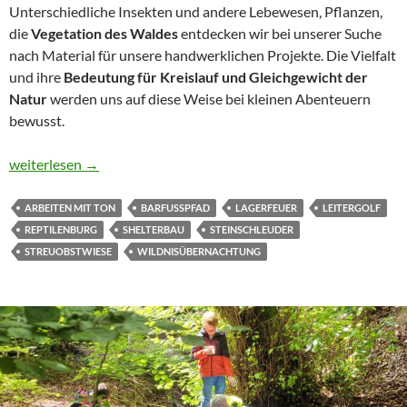
Unterschiedliche Insekten und andere Lebewesen, Pflanzen,
die
Vegetation des Waldes
entdecken wir bei unserer Suche
nach Material für unsere handwerklichen Projekte. Die Vielfalt
und ihre
Bedeutung für Kreislauf und Gleichgewicht der
Natur
werden uns auf diese Weise bei kleinen Abenteuern
bewusst.
Das dritte ecokids Wildniscamp
weiterlesen
→
ARBEITEN MIT TON
BARFUSSPFAD
LAGERFEUER
LEITERGOLF
REPTILENBURG
SHELTERBAU
STEINSCHLEUDER
STREUOBSTWIESE
WILDNISÜBERNACHTUNG