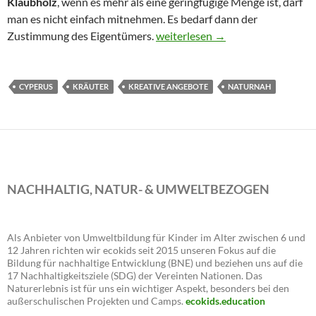
Klaubholz
, wenn es mehr als eine geringfügige Menge ist, darf
man es nicht einfach mitnehmen. Es bedarf dann der
Kindergeburtstag mit Schnitzmes
Zustimmung des Eigentümers.
weiterlesen
→
CYPERUS
KRÄUTER
KREATIVE ANGEBOTE
NATURNAH
NACHHALTIG, NATUR- & UMWELTBEZOGEN
Als Anbieter von Umweltbildung für Kinder im Alter zwischen 6 und
12 Jahren richten wir ecokids seit 2015 unseren Fokus auf die
Bildung für nachhaltige Entwicklung (BNE) und beziehen uns auf die
17 Nachhaltigkeitsziele (SDG) der Vereinten Nationen. Das
Naturerlebnis ist für uns ein wichtiger Aspekt, besonders bei den
außerschulischen Projekten und Camps.
ecokids.education