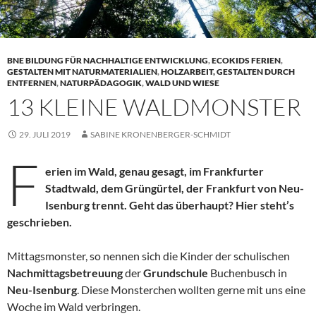
BNE BILDUNG FÜR NACHHALTIGE ENTWICKLUNG
,
ECOKIDS FERIEN
,
GESTALTEN MIT NATURMATERIALIEN
,
HOLZARBEIT, GESTALTEN DURCH
ENTFERNEN
,
NATURPÄDAGOGIK
,
WALD UND WIESE
13 KLEINE WALDMONSTER
29. JULI 2019
SABINE KRONENBERGER-SCHMIDT
F
erien im Wald, genau gesagt, im Frankfurter
Stadtwald, dem Grüngürtel, der Frankfurt von Neu-
Isenburg trennt. Geht das überhaupt? Hier steht’s
geschrieben.
Mittagsmonster, so nennen sich die Kinder der schulischen
Nachmittagsbetreuung
der
Grundschule
Buchenbusch in
Neu-Isenburg
. Diese Monsterchen wollten gerne mit uns eine
Woche im Wald verbringen.