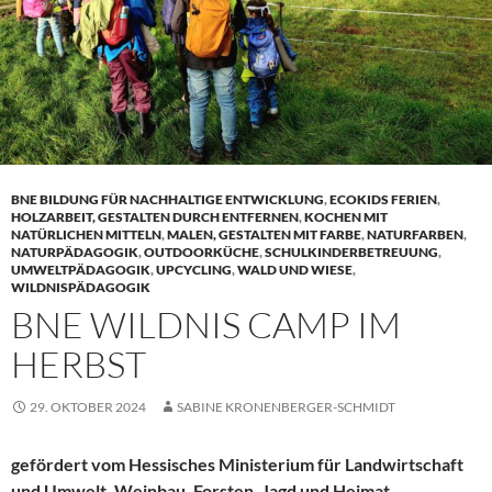
BNE BILDUNG FÜR NACHHALTIGE ENTWICKLUNG
,
ECOKIDS FERIEN
,
HOLZARBEIT, GESTALTEN DURCH ENTFERNEN
,
KOCHEN MIT
NATÜRLICHEN MITTELN
,
MALEN, GESTALTEN MIT FARBE
,
NATURFARBEN
,
NATURPÄDAGOGIK
,
OUTDOORKÜCHE
,
SCHULKINDERBETREUUNG
,
UMWELTPÄDAGOGIK
,
UPCYCLING
,
WALD UND WIESE
,
WILDNISPÄDAGOGIK
BNE WILDNIS CAMP IM
HERBST
29. OKTOBER 2024
SABINE KRONENBERGER-SCHMIDT
gefördert vom Hessisches Ministerium für Landwirtschaft
und Umwelt, Weinbau, Forsten, Jagd und Heimat