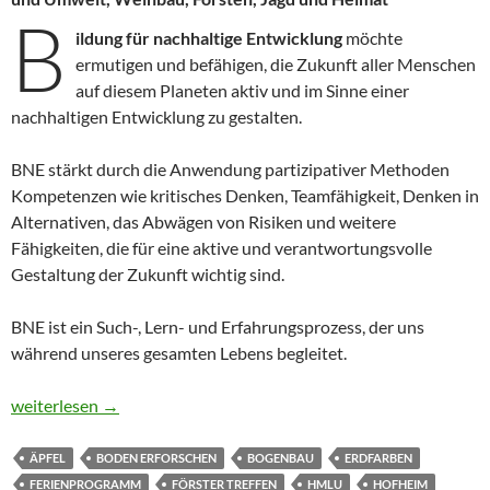
B
ildung für nachhaltige Entwicklung
möchte
ermutigen und befähigen, die Zukunft aller Menschen
auf diesem Planeten aktiv und im Sinne einer
nachhaltigen Entwicklung zu gestalten.
BNE stärkt durch die Anwendung partizipativer Methoden
Kompetenzen wie kritisches Denken, Teamfähigkeit, Denken in
Alternativen, das Abwägen von Risiken und weitere
Fähigkeiten, die für eine aktive und verantwortungsvolle
Gestaltung der Zukunft wichtig sind.
BNE ist ein Such-, Lern- und Erfahrungsprozess, der uns
während unseres gesamten Lebens begleitet.
BNE Wildnis Camp im Herbst
weiterlesen
→
ÄPFEL
BODEN ERFORSCHEN
BOGENBAU
ERDFARBEN
FERIENPROGRAMM
FÖRSTER TREFFEN
HMLU
HOFHEIM