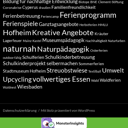
Bildung für nachhaltige Entwicklung
BNE
Clement-Stiftung
Biotope
Familienfreundlichkeit
Cyperus
Coronakrise
draußen
Ferienprogramm
Ferienbetreuung
Feriencamp
Ferienspiele
Ganztagsangebote
HMLU
Herbstferien
Hofheim
Kreative Angebote
Kräuter
Museumspädagogik
Lagerfeuer
Nachhaltigkeit
Mainz-Kastel
Naturfarben
naturnah
Naturpädagogik
Osterferien
Schulkinderbetreuung
Schulferien
outdoor fähig
Schulkinderprojekt
selbermachen
Sommerferien
Umwelt
Streuobstwiese
Stadtmuseum Hofheim
Textilball
vollwertiges Essen
Upcycling
Waldferien
Wald
Wiesbaden
Waldnest
Datenschutzerklärung
Mit Stolz präsentiert von WordPress