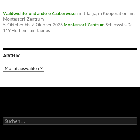
Waldwichtel und andere Zauberwesen
mit Tanja, in Kooperation mit
Montessori-Zentrum
5. Oktober bis 9. Oktober 2026
Montessori-Zentrum
Schlossstraße
119 Hofheim am Taunus
ARCHIV
Archiv
Suche
nach: