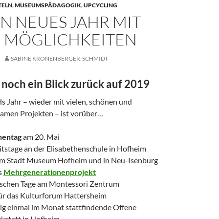
TELN
,
MUSEUMSPÄDAGOGIK
,
UPCYCLING
IN NEUES JAHR MIT
 MÖGLICHKEITEN
SABINE KRONENBERGER-SCHMIDT
 noch ein Blick zurück auf 2019
ds Jahr – wieder mit vielen, schönen und
amen Projekten – ist vorüber…
nentag
am 20. Mai
itstage an der Elisabethenschule in Hofheim
 im Stadt Museum Hofheim und in Neu-Isenburg
s
Mehrgenerationenprojekt
schen Tage am Montessori Zentrum
r das Kulturforum Hattersheim
ig einmal im Monat stattfindende Offene
statt in Hofheim