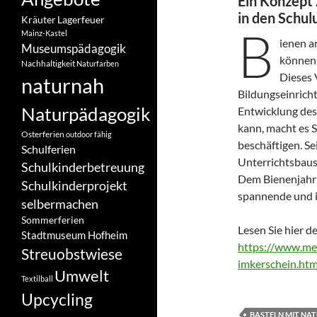
Ein Konzept 
in den Schul
Kräuter
Lagerfeuer
B
Mainz-Kastel
ienen a
Museumspädagogik
können 
Nachhaltigkeit
Naturfarben
Dieses 
naturnah
Bildungseinrich
Naturpädagogik
Entwicklung des
kann, macht es S
Osterferien
outdoor fähig
beschäftigen. Se
Schulferien
Unterrichtsbaus
Schulkinderbetreuung
Dem Bienenjahr a
Schulkinderprojekt
spannende und i
selbermachen
Sommerferien
Lesen Sie hier d
Stadtmuseum Hofheim
https://www.mel
Streuobstwiese
imkerschein.htm
Umwelt
Textilball
Upcycling
BASTELN MIT NA