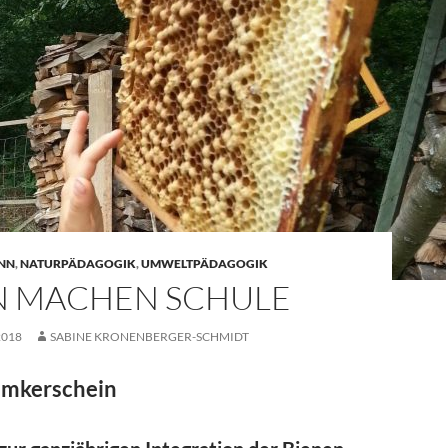
INN
,
NATURPÄDAGOGIK
,
UMWELTPÄDAGOGIK
N MACHEN SCHULE
2018
SABINE KRONENBERGER-SCHMIDT
 Imkerschein