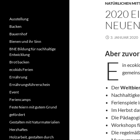
NATÜRLICHEN MIT
2020 E
Ausstellung
NEUEN
Backen
Bauernhof
3. JANUAR 2020
Bienen und ihr Sinn
BNE Bildung für nachhaltige
Aber zuvor
Entwicklung
E
Brot backen
in ecoki
ecokids Ferien
gemeins
Ernährung
Ernährungsführerschein
Der
Weltbie
Event
Nachhaltigke
Feriencamps
Ferienspiele
Feste feiern mit gutem Grund
Im Herbst da
gefördert
Die Pädagogi
Gestalten mit Naturmaterialien
Workshops fü
Herzhaftes
Die regelmäß
Holzarbeit, gestalten durch
Museumswerk