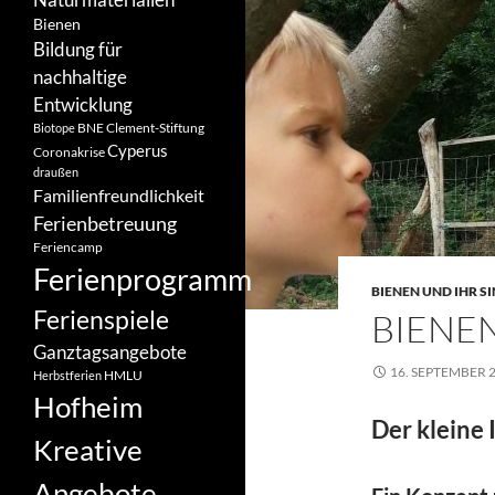
Bienen
Bildung für
nachhaltige
Entwicklung
BNE
Clement-Stiftung
Biotope
Cyperus
Coronakrise
draußen
Familienfreundlichkeit
Ferienbetreuung
Feriencamp
Ferienprogramm
BIENEN UND IHR S
Ferienspiele
BIENE
Ganztagsangebote
16. SEPTEMBER 
HMLU
Herbstferien
Hofheim
Der kleine
Kreative
Angebote