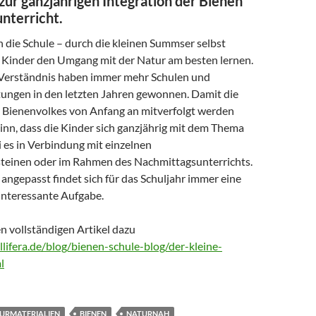
zur ganzjährigen Integration der Bienen
unterricht.
n die Schule – durch die kleinen Summser selbst
Kinder den Umgang mit der Natur am besten lernen.
Verständnis haben immer mehr Schulen und
tungen in den letzten Jahren gewonnen. Damit die
 Bienenvolkes von Anfang an mitverfolgt werden
inn, dass die Kinder sich ganzjährig mit dem Thema
i es in Verbindung mit einzelnen
teinen oder im Rahmen des Nachmittagsunterrichts.
ngepasst findet sich für das Schuljahr immer eine
nteressante Aufgabe.
en vollständigen Artikel dazu
lifera.de/blog/bienen-schule-blog/der-kleine-
l
TURMATERIALIEN
BIENEN
NATURNAH