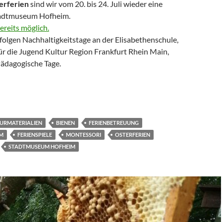
rferien
sind wir vom 20. bis 24. Juli wieder eine
adtmuseum Hofheim.
reits möglich.
olgen Nachhaltigkeitstage an der Elisabethenschule,
r die Jugend Kultur Region Frankfurt Rhein Main,
ädagogische Tage.
TURMATERIALIEN
BIENEN
FERIENBETREUUNG
M
FERIENSPIELE
MONTESSORI
OSTERFERIEN
STADTMUSEUM HOFHEIM