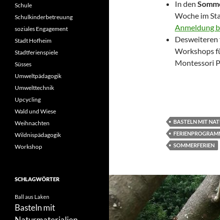
In den
Somme
Schule
Woche im St
Schulkinderbetreuung
Anmeldung be
soziales Engagement
Desweiteren f
Stadt Hofheim
Workshops fü
Stadtferienspiele
Montessori P
Süsses
Umweltpädagogik
Umwelttechnik
Upcycling
Wald und Wiese
BASTELN MIT NA
Weihnachten
FERIENPROGRAM
Wildnispädagogik
SOMMERFERIEN
Workshop
SCHLAGWÖRTER
Ball aus Laken
Basteln mit
Naturmaterialien