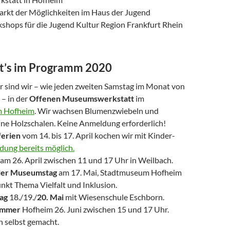
arkt der Möglichkeiten im Haus der Jugend
shops für die Jugend Kultur Region Frankfurt Rhein
t’s im Programm 2020
r sind wir – wie jeden zweiten Samstag im Monat von
 – in der
Offenen Museumswerkstatt
im
m Hofheim
. Wir wachsen Blumenzwiebeln und
ine Holzschalen. Keine Anmeldung erforderlich!
ferien
vom 14. bis 17. April kochen wir mit Kinder-
ung bereits möglich.
am 26. April zwischen 11 und 17 Uhr in Weilbach.
aler Museumstag
am 17. Mai, Stadtmuseum Hofheim
nkt Thema Vielfalt und Inklusion.
ag
18./19./
20. Mai
mit Wiesenschule Eschborn.
ommer
Hofheim 26. Juni zwischen 15 und 17 Uhr.
 selbst gemacht.