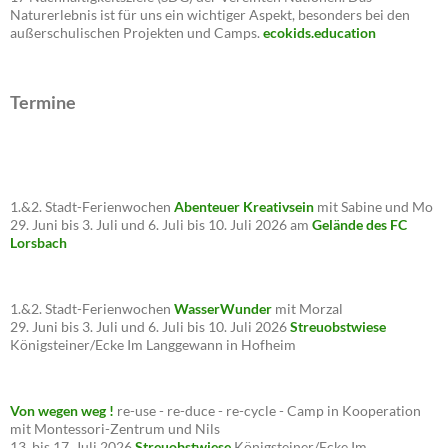
Naturerlebnis ist für uns ein wichtiger Aspekt, besonders bei den
außerschulischen Projekten und Camps.
ecokids.education
Termine
1.&2. Stadt-Ferienwochen
Abenteuer Kreativsein
mit Sabine und Mo
29. Juni bis 3. Juli und 6. Juli bis 10. Juli 2026 am
Gelände des FC
Lorsbach
1.&2. Stadt-Ferienwochen
WasserWunder
mit Morzal
29. Juni bis 3. Juli und 6. Juli bis 10. Juli 2026
Streuobstwiese
Königsteiner/Ecke Im Langgewann in Hofheim
Von wegen weg !
re-use - re-duce - re-cycle - Camp in Kooperation
mit Montessori-Zentrum und Nils
13. bis 17. Juli 2026
Streuobstwiese
Königsteiner/Ecke Im