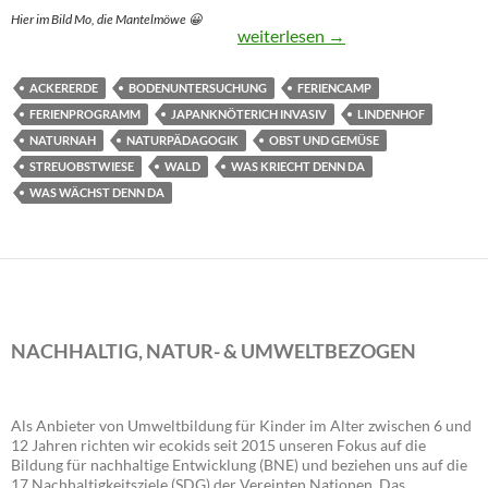
Hier im Bild Mo, die Mantelmöwe 😀
Die Bodenforscher haben ermitte
weiterlesen
→
ACKERERDE
BODENUNTERSUCHUNG
FERIENCAMP
FERIENPROGRAMM
JAPANKNÖTERICH INVASIV
LINDENHOF
NATURNAH
NATURPÄDAGOGIK
OBST UND GEMÜSE
STREUOBSTWIESE
WALD
WAS KRIECHT DENN DA
WAS WÄCHST DENN DA
NACHHALTIG, NATUR- & UMWELTBEZOGEN
Als Anbieter von Umweltbildung für Kinder im Alter zwischen 6 und
12 Jahren richten wir ecokids seit 2015 unseren Fokus auf die
Bildung für nachhaltige Entwicklung (BNE) und beziehen uns auf die
17 Nachhaltigkeitsziele (SDG) der Vereinten Nationen. Das