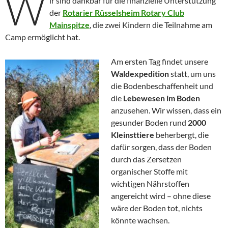
W
ir sind dankbar für die finanzielle Unterstützung
der
Rotarier Rüsselsheim Rotary Club
Mainspitze
, die zwei Kindern die Teilnahme am
Camp ermöglicht hat.
Am ersten Tag findet unsere
Waldexpedition
statt, um uns
die Bodenbeschaffenheit und
die
Lebewesen im Boden
anzusehen. Wir wissen, dass ein
gesunder Boden rund
2000
Kleinsttiere
beherbergt, die
dafür sorgen, dass der Boden
durch das Zersetzen
organischer Stoffe mit
wichtigen Nährstoffen
angereicht wird – ohne diese
wäre der Boden tot, nichts
könnte wachsen.