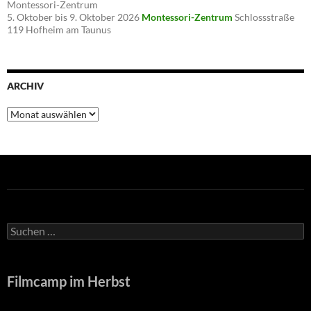
Montessori-Zentrum
5. Oktober bis 9. Oktober 2026
Montessori-Zentrum
Schlossstraße
119 Hofheim am Taunus
ARCHIV
Archiv
Suche
nach:
Filmcamp im Herbst