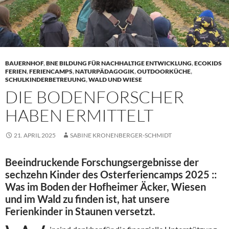
BAUERNHOF
,
BNE BILDUNG FÜR NACHHALTIGE ENTWICKLUNG
,
ECOKIDS
FERIEN
,
FERIENCAMPS
,
NATURPÄDAGOGIK
,
OUTDOORKÜCHE
,
SCHULKINDERBETREUUNG
,
WALD UND WIESE
DIE BODENFORSCHER
HABEN ERMITTELT
21. APRIL 2025
SABINE KRONENBERGER-SCHMIDT
Beeindruckende Forschungsergebnisse der
sechzehn Kinder des Osterferiencamps 2025 ::
Was im Boden der Hofheimer Äcker, Wiesen
und im Wald zu finden ist, hat unsere
Ferienkinder in Staunen versetzt.