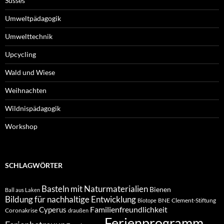
Süsses
Umweltpädagogik
Umwelttechnik
Upcycling
Wald und Wiese
Weihnachten
Wildnispädagogik
Workshop
SCHLAGWÖRTER
Basteln mit Naturmaterialien
Bienen
Ball aus Laken
Bildung für nachhaltige Entwicklung
BNE
Clement-Stiftung
Biotope
Familienfreundlichkeit
Cyperus
Coronakrise
draußen
Ferienprogramm