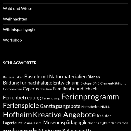
Wald und Wiese
Weihnachten
Wildnispädagogik
Workshop
SCHLAGWÖRTER
Basteln mit Naturmaterialien
Bienen
Ball aus Laken
Bildung für nachhaltige Entwicklung
BNE
Clement-Stiftung
Biotope
Familienfreundlichkeit
Cyperus
Coronakrise
draußen
Ferienprogramm
Ferienbetreuung
Feriencamp
Ferienspiele
Ganztagsangebote
HMLU
Herbstferien
Hofheim
Kreative Angebote
Kräuter
Museumspädagogik
Lagerfeuer
Nachhaltigkeit
Mainz-Kastel
Naturfarben
naturnah