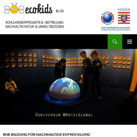
Zum
Inhalt
springen
Suchen
ecokids SCHULKINDERBETREUUNG
PRIMÄR
MENÜ
BNE BILDUNG FÜR NACHHALTIGE ENTWICKLUNG