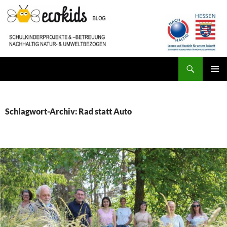
Zum
Inhalt
springen
Suchen
ecokids SCHULKINDERBETREUUNG
PRIMÄR
MENÜ
Schlagwort-Archiv: Rad statt Auto