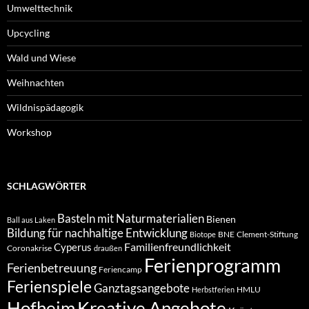
Umwelttechnik
Upcycling
Wald und Wiese
Weihnachten
Wildnispädagogik
Workshop
SCHLAGWÖRTER
Basteln mit Naturmaterialien
Bienen
Ball aus Laken
Bildung für nachhaltige Entwicklung
BNE
Clement-Stiftung
Biotope
Familienfreundlichkeit
Cyperus
Coronakrise
draußen
Ferienprogramm
Ferienbetreuung
Feriencamp
Ferienspiele
Ganztagsangebote
HMLU
Herbstferien
Hofheim
Kreative Angebote