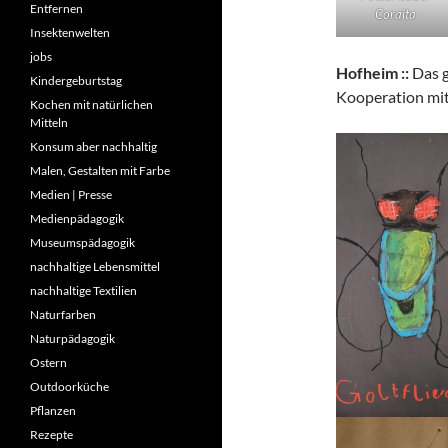
Entfernen
Coraita
Insektenwelten
jobs
Hofheim ::
Das g
Kindergeburtstag
Kooperation mit
Kochen mit natürlichen
Mitteln
Konsum aber nachhaltig
Malen, Gestalten mit Farbe
Medien | Presse
Medienpädagogik
Museumspädagogik
nachhaltige Lebensmittel
nachhaltige Textilien
Naturfarben
Naturpädagogik
Ostern
Outdoorküche
Pflanzen
Rezepte