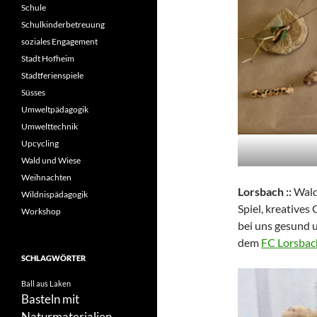
Schule
Schulkinderbetreuung
soziales Engagement
Stadt Hofheim
Stadtferienspiele
Süsses
Umweltpädagogik
Umwelttechnik
Upcycling
Wald und Wiese
Weihnachten
Lorsbach ::
Wald
Wildnispädagogik
Spiel, kreatives
Workshop
bei uns gesund u
dem
FC Lorsbac
SCHLAGWÖRTER
Ball aus Laken
Basteln mit
Naturmaterialien