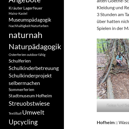
alten Goethe-Sc
Kleidung und R
Kräuter
Lagerfeuer
3 Stunden am Ta
Mainz-Kastel
Museumspädagogik
über hatten nich
Nachhaltigkeit
Naturfarben
Spielen in der 
naturnah
Naturpädagogik
Osterferien
outdoor fähig
Schulferien
Schulkinderbetreuung
Schulkinderprojekt
selbermachen
Sommerferien
Stadtmuseum Hofheim
Streuobstwiese
Fotos: Luzi Ro
Umwelt
Textilball
Upcycling
Hofheim ::
Wass