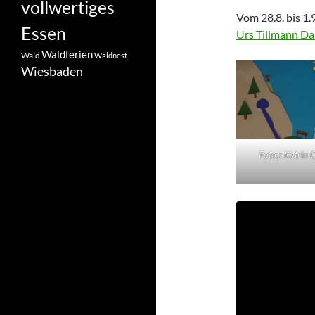
vollwertiges
Vom 28.8. bis 1.
Essen
Urs Tillmann D
Waldferien
Wald
Waldnest
Wiesbaden
Fotos: Katrin 