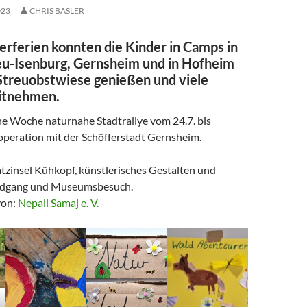
023
CHRIS BASLER
rferien konnten die Kinder in Camps in
eu-Isenburg, Gernsheim und in Hofheim
Streuobstwiese genießen und viele
itnehmen.
ne Woche naturnahe Stadtrallye vom 24.7. bis
operation mit der Schöfferstadt Gernsheim.
tzinsel Kühkopf, künstlerisches Gestalten und
ndgang und Museumsbesuch.
von:
Nepali Samaj e. V.