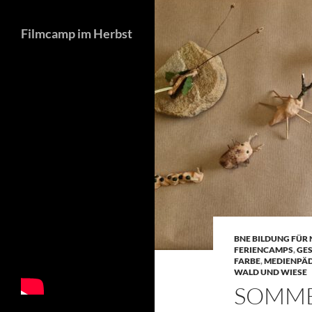
Filmcamp im Herbst
BNE BILDUNG FÜR
FERIENCAMPS
,
GES
FARBE
,
MEDIENPÄ
WALD UND WIESE
SOMME