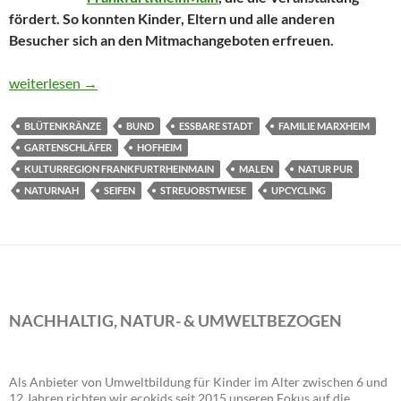
fördert. So konnten Kinder, Eltern und alle anderen
Besucher sich an den Mitmachangeboten erfreuen.
Natur pur konnte in letzter Minute stattfinden!
weiterlesen
→
BLÜTENKRÄNZE
BUND
ESSBARE STADT
FAMILIE MARXHEIM
GARTENSCHLÄFER
HOFHEIM
KULTURREGION FRANKFURTRHEINMAIN
MALEN
NATUR PUR
NATURNAH
SEIFEN
STREUOBSTWIESE
UPCYCLING
NACHHALTIG, NATUR- & UMWELTBEZOGEN
Als Anbieter von Umweltbildung für Kinder im Alter zwischen 6 und
12 Jahren richten wir ecokids seit 2015 unseren Fokus auf die