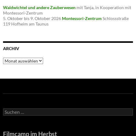
Waldwichtel und andere Zauberwesen
mit Tanja, in Kooperation mit
Montessori-Zentrum
5. Oktober bis 9. Oktober 2026
Montessori-Zentrum
Schlossstraße
119 Hofheim am Taunus
ARCHIV
Archiv
Suche
nach:
Filmcamp im Herbst