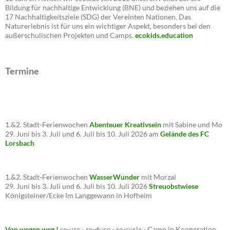
Bildung für nachhaltige Entwicklung (BNE) und beziehen uns auf die
17 Nachhaltigkeitsziele (SDG) der Vereinten Nationen. Das
Naturerlebnis ist für uns ein wichtiger Aspekt, besonders bei den
außerschulischen Projekten und Camps.
ecokids.education
Termine
1.&2. Stadt-Ferienwochen
Abenteuer Kreativsein
mit Sabine und Mo
29. Juni bis 3. Juli und 6. Juli bis 10. Juli 2026 am
Gelände des FC
Lorsbach
1.&2. Stadt-Ferienwochen
WasserWunder
mit Morzal
29. Juni bis 3. Juli und 6. Juli bis 10. Juli 2026
Streuobstwiese
Königsteiner/Ecke Im Langgewann in Hofheim
Von wegen weg !
re-use - re-duce - re-cycle - Camp in Kooperation