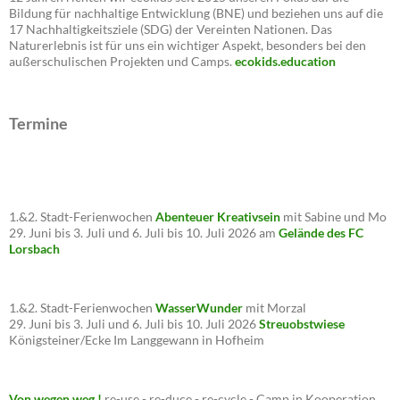
Bildung für nachhaltige Entwicklung (BNE) und beziehen uns auf die
17 Nachhaltigkeitsziele (SDG) der Vereinten Nationen. Das
Naturerlebnis ist für uns ein wichtiger Aspekt, besonders bei den
außerschulischen Projekten und Camps.
ecokids.education
Termine
1.&2. Stadt-Ferienwochen
Abenteuer Kreativsein
mit Sabine und Mo
29. Juni bis 3. Juli und 6. Juli bis 10. Juli 2026 am
Gelände des FC
Lorsbach
1.&2. Stadt-Ferienwochen
WasserWunder
mit Morzal
29. Juni bis 3. Juli und 6. Juli bis 10. Juli 2026
Streuobstwiese
Königsteiner/Ecke Im Langgewann in Hofheim
Von wegen weg !
re-use - re-duce - re-cycle - Camp in Kooperation