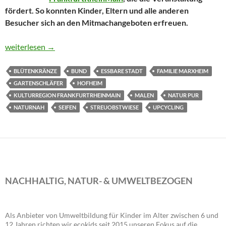
fördert. So konnten Kinder, Eltern und alle anderen
Besucher sich an den Mitmachangeboten erfreuen.
Natur pur konnte in letzter Minute stattfinden!
weiterlesen
→
BLÜTENKRÄNZE
BUND
ESSBARE STADT
FAMILIE MARXHEIM
GARTENSCHLÄFER
HOFHEIM
KULTURREGION FRANKFURTRHEINMAIN
MALEN
NATUR PUR
NATURNAH
SEIFEN
STREUOBSTWIESE
UPCYCLING
NACHHALTIG, NATUR- & UMWELTBEZOGEN
Als Anbieter von Umweltbildung für Kinder im Alter zwischen 6 und
12 Jahren richten wir ecokids seit 2015 unseren Fokus auf die