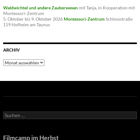
Waldwichtel und andere Zauberwesen
mit Tanja, in Kooperation mit
Montessori-Zentrum
5. Oktober bis 9. Oktober 2026
Montessori-Zentrum
Schlossstraße
119 Hofheim am Taunus
ARCHIV
Archiv
Suchen
nach:
Filmcamp im Herbst