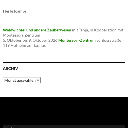
Herbstcamps
Waldwichtel und andere Zauberwesen
mit Tanja, in Kooperation mit
Montessori-Zentrum
5. Oktober bis 9. Oktober 2026
Montessori-Zentrum
Schlossstraße
119 Hofheim am Taunus
ARCHIV
Archiv
Suchen