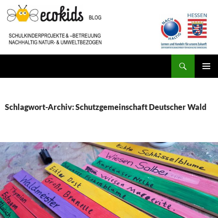
Zum
Inhalt
springen
Suchen
ecokids SCHULKINDERBETREUUNG
PRIMÄR
MENÜ
Schlagwort-Archiv: Schutzgemeinschaft Deutscher Wald