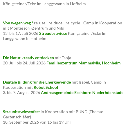
Königsteiner/Ecke Im Langgewann in Hofheim
Von wegen weg !
re-use - re-duce - re-cycle - Camp in Kooperation
mit Montessori-Zentrum und Nils
13. bis 17. Juli 2026
Streuobstwiese
Königsteiner/Ecke Im
Langgewann in Hofheim
Die Natur kreativ entdecken
mit Tanja
20. Juli bis 24. Juli 2026
Familienzentrum MammaMia, Hochheim
Digitale Bildung für die Energiewende
mit Isabel, Camp in
Kooperation mit
Robot School
3. bis 7. August 2026
Andreasgemeinde Eschborn Niederhöchstadt
Streuobstwiesenfest
in Kooperation mit BUND (Thema:
Gartenschläfer)
18. September 2026 von 15 bis 19 Uhr