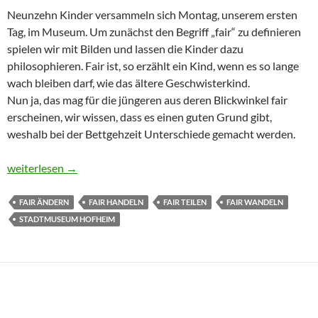
Neunzehn Kinder versammeln sich Montag, unserem ersten
Tag, im Museum. Um zunächst den Begriff „fair“ zu definieren
spielen wir mit Bilden und lassen die Kinder dazu
philosophieren. Fair ist, so erzählt ein Kind, wenn es so lange
wach bleiben darf, wie das ältere Geschwisterkind.
Nun ja, das mag für die jüngeren aus deren Blickwinkel fair
erscheinen, wir wissen, dass es einen guten Grund gibt,
weshalb bei der Bettgehzeit Unterschiede gemacht werden.
Fair_ienwoche des Stadtmuseums Hofheim
weiterlesen
→
FAIR ÄNDERN
FAIR HANDELN
FAIR TEILEN
FAIR WANDELN
STADTMUSEUM HOFHEIM