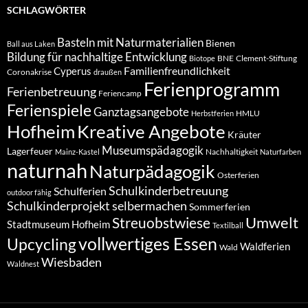
SCHLAGWÖRTER
Basteln mit Naturmaterialien
Bienen
Ball aus Laken
Bildung für nachhaltige Entwicklung
BNE
Clement-Stiftung
Biotope
Familienfreundlichkeit
Cyperus
Coronakrise
draußen
Ferienprogramm
Ferienbetreuung
Feriencamp
Ferienspiele
Ganztagsangebote
HMLU
Herbstferien
Hofheim
Kreative Angebote
Kräuter
Museumspädagogik
Lagerfeuer
Nachhaltigkeit
Mainz-Kastel
Naturfarben
naturnah
Naturpädagogik
Osterferien
Schulkinderbetreuung
Schulferien
outdoor fähig
Schulkinderprojekt
selbermachen
Sommerferien
Umwelt
Streuobstwiese
Stadtmuseum Hofheim
Textilball
vollwertiges Essen
Upcycling
Waldferien
Wald
Wiesbaden
Waldnest