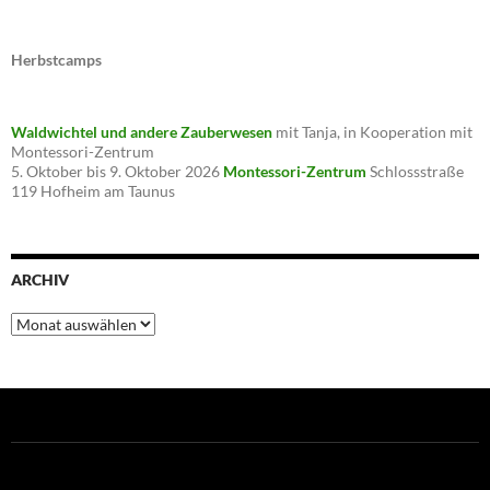
Herbstcamps
Waldwichtel und andere Zauberwesen
mit Tanja, in Kooperation mit
Montessori-Zentrum
5. Oktober bis 9. Oktober 2026
Montessori-Zentrum
Schlossstraße
119 Hofheim am Taunus
ARCHIV
Archiv