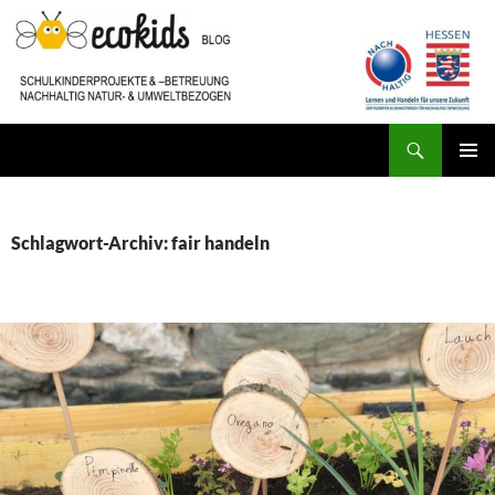
Zum
Inhalt
springen
Suchen
ecokids SCHULKINDERBETREUUNG
PRIMÄR
MENÜ
Schlagwort-Archiv: fair handeln