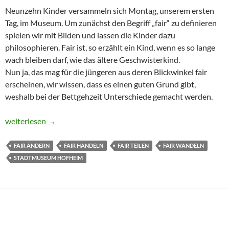
Neunzehn Kinder versammeln sich Montag, unserem ersten
Tag, im Museum. Um zunächst den Begriff „fair“ zu definieren
spielen wir mit Bilden und lassen die Kinder dazu
philosophieren. Fair ist, so erzählt ein Kind, wenn es so lange
wach bleiben darf, wie das ältere Geschwisterkind.
Nun ja, das mag für die jüngeren aus deren Blickwinkel fair
erscheinen, wir wissen, dass es einen guten Grund gibt,
weshalb bei der Bettgehzeit Unterschiede gemacht werden.
Fair_ienwoche des Stadtmuseums Hofheim
weiterlesen
→
FAIR ÄNDERN
FAIR HANDELN
FAIR TEILEN
FAIR WANDELN
STADTMUSEUM HOFHEIM