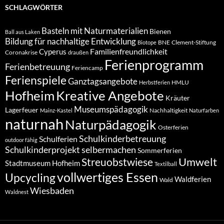
SCHLAGWÖRTER
Basteln mit Naturmaterialien
Bienen
Ball aus Laken
Bildung für nachhaltige Entwicklung
BNE
Clement-Stiftung
Biotope
Familienfreundlichkeit
Cyperus
Coronakrise
draußen
Ferienprogramm
Ferienbetreuung
Feriencamp
Ferienspiele
Ganztagsangebote
HMLU
Herbstferien
Hofheim
Kreative Angebote
Kräuter
Museumspädagogik
Lagerfeuer
Nachhaltigkeit
Mainz-Kastel
Naturfarben
naturnah
Naturpädagogik
Osterferien
Schulkinderbetreuung
Schulferien
outdoor fähig
Schulkinderprojekt
selbermachen
Sommerferien
Umwelt
Streuobstwiese
Stadtmuseum Hofheim
Textilball
vollwertiges Essen
Upcycling
Waldferien
Wald
Wiesbaden
Waldnest