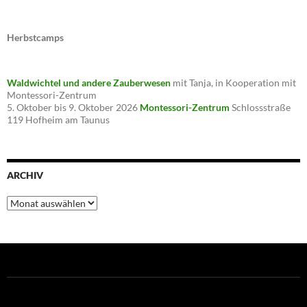
Herbstcamps
Waldwichtel und andere Zauberwesen
mit Tanja, in Kooperation mit
Montessori-Zentrum
5. Oktober bis 9. Oktober 2026
Montessori-Zentrum
Schlossstraße
119 Hofheim am Taunus
ARCHIV
Archiv